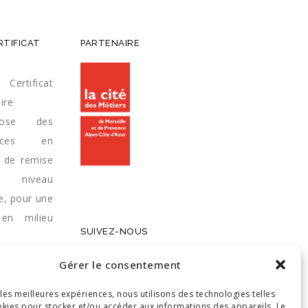
RTIFICAT
PARTENAIRE
Certificat
ire
pose des
vices en
e de remise
niveau
e, pour une
 en milieu
SUIVEZ-NOUS
Gérer le consentement
ZÉRO FAUTE
ce service
 les meilleures expériences, nous utilisons des technologies telles
okies pour stocker et/ou accéder aux informations des appareils. Le