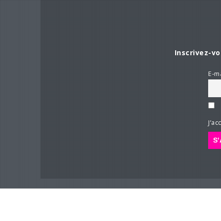
Inscrivez-vo
E-ma
J’ac