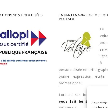
TIONS SONT CERTIFIÉES
EN PARTENARIAT AVEC LE CE
VOLTAIRE
Le 
Volta
pro
ser
lign
à 
personnalisée en orthograph
bonne expression écrite
professionnel.
Lors de ses formations 
vous fait bénéficier de 
Pour offrir
que les co