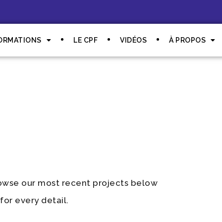
ORMATIONS
LE CPF
VIDÉOS
À PROPOS
rowse our most recent projects below
for every detail.