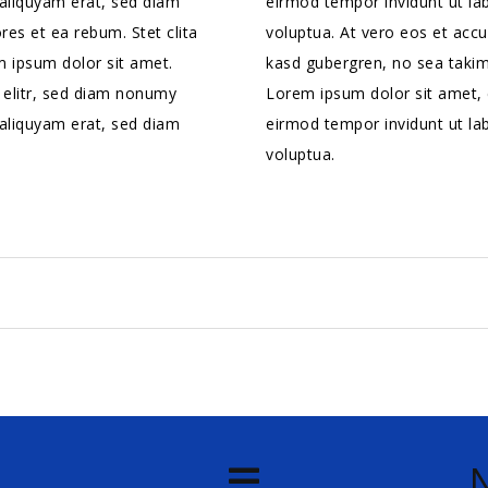
aliquyam erat, sed diam
eirmod tempor invidunt ut la
res et ea rebum. Stet clita
voluptua. At vero eos et accu
 ipsum dolor sit amet.
kasd gubergren, no sea takim
 elitr, sed diam nonumy
Lorem ipsum dolor sit amet, 
aliquyam erat, sed diam
eirmod tempor invidunt ut la
voluptua.
N