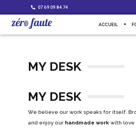
07 69 09 84 74
ACCUEIL
F
MY DESK
MY DESK
We believe our work speaks for itself. B
and enjoy our
handmade work
with love 