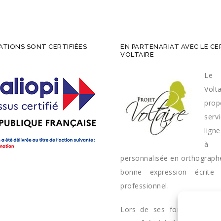
TIONS SONT CERTIFIÉES
EN PARTENARIAT AVEC LE CE
VOLTAIRE
Le 
Volta
pro
ser
lign
à 
personnalisée en orthograph
bonne expression écrite
professionnel.
Lors de ses formations 