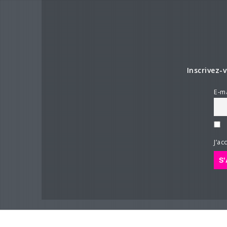
Inscrivez-
E-ma
J’ac