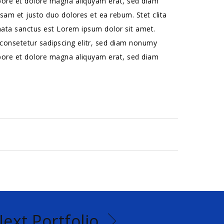
bore et dolore magna aliquyam erat, sed diam
sam et justo duo dolores et ea rebum. Stet clita
ata sanctus est Lorem ipsum dolor sit amet.
consetetur sadipscing elitr, sed diam nonumy
bore et dolore magna aliquyam erat, sed diam
ext Portfolio